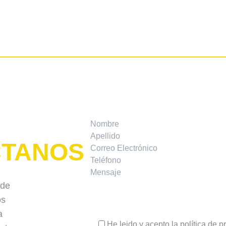
TANOS
sde
os
a
He leido y acepto la
política de p