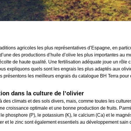
s traditions agricoles les plus représentatives d’Espagne, en par
 d’une des productions d’huile d’olive les plus importantes au m
écolte de haute qualité. Une fertilisation adéquate joue un rôle 
 nous expliquons quels sont les engrais les plus adaptés aux olivie
us présentons les meilleurs engrais du catalogue BH Terra pour c
tion dans la culture de l’olivier
 à des climats et des sols divers, mais, comme toutes les cultures
 une croissance optimale et une bonne production de fruits. Parm
N), le phosphore (P), le potassium (K), le calcium (Ca) et le magn
 fer et le zinc sont également essentiels au développement sain 