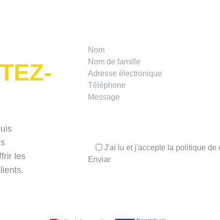
TEZ-
puis
us
J'ai lu et j'accepte la
politique de 
rir les
lients.