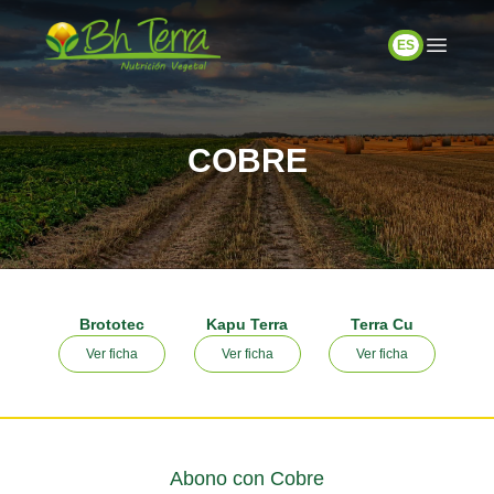
ES
COBRE
Brototec
Kapu Terra
Terra Cu
Ver ficha
Ver ficha
Ver ficha
Abono con Cobre